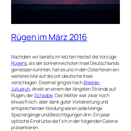
Rügen im März 2016
Nachdem wir bereits im letzten Herbst die Vorzüge
Rügens
, als der sonnenreichsten Insel Deutschlands
geniessen konnten, hat es uns in den Osterferien ein
weiteres Mal auf die ost-deutsche Insel
verschlagen. Diesmal ging es nach
Breege-
Juliusruh
, direkt an einem der längsten Strände auf
Rügen, der
Schaabe
. Das Wetter war zwar noch
etwas frisch, aber dank guter Vorbereitung und
entsprechender Kleidung waren jede Menge
Spaziergänge und Besichtigungen drin. Ein paar
optische Eindrücke darf ich in der folgenden Galerie
präsentieren.