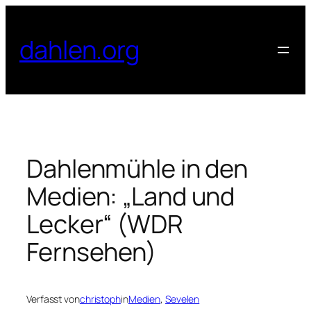
Zum
Inhalt
dahlen.org
springen
Dahlenmühle in den
Medien: „Land und
Lecker“ (WDR
Fernsehen)
Verfasst von
christoph
in
Medien
, 
Sevelen