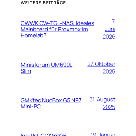
WEITERE BEITRÄGE
7.
CWWK CW-TGL-NAS: Ideales
Juni
Mainboard für Proxmox im
Homelab?
2026
27. Oktober
Minisforum UM690L
Slim
2025
31. August
GMKtec NucBox G5 N97
Mini-PC
2025
19. Januar
Intel NUC12WSKi5