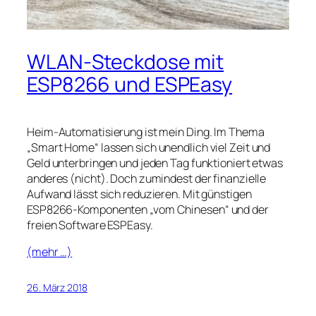
WLAN-Steckdose mit
ESP8266 und ESPEasy
Heim-Automatisierung ist mein Ding. Im Thema
Smart Home
lassen sich unendlich viel Zeit und
Geld unterbringen und jeden Tag funktioniert etwas
anderes (nicht). Doch zumindest der finanzielle
Aufwand lässt sich reduzieren. Mit günstigen
ESP8266-Komponenten
vom Chinesen
und der
freien Software ESPEasy.
(mehr …)
26. März 2018