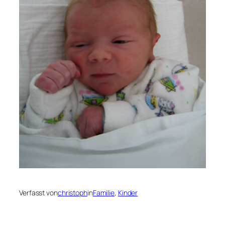
Verfasst von
christoph
in
Familie
, 
Kinder