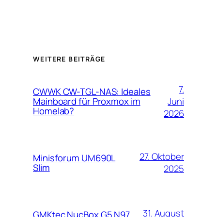
WEITERE BEITRÄGE
7.
CWWK CW-TGL-NAS: Ideales
Juni
Mainboard für Proxmox im
Homelab?
2026
27. Oktober
Minisforum UM690L
Slim
2025
31. August
GMKtec NucBox G5 N97