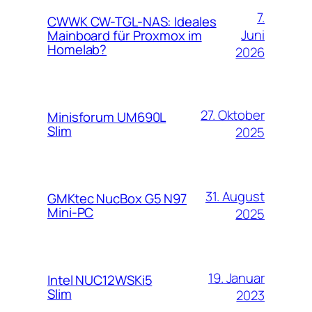
7.
CWWK CW-TGL-NAS: Ideales
Juni
Mainboard für Proxmox im
Homelab?
2026
27. Oktober
Minisforum UM690L
Slim
2025
31. August
GMKtec NucBox G5 N97
Mini-PC
2025
19. Januar
Intel NUC12WSKi5
Slim
2023