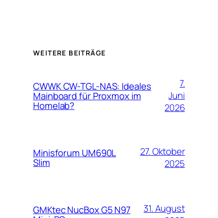
WEITERE BEITRÄGE
7.
CWWK CW-TGL-NAS: Ideales
Juni
Mainboard für Proxmox im
Homelab?
2026
27. Oktober
Minisforum UM690L
Slim
2025
31. August
GMKtec NucBox G5 N97