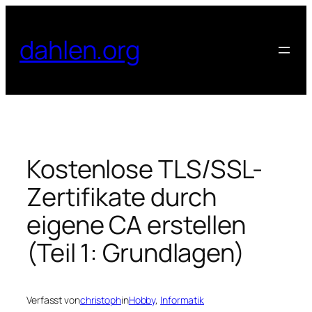
Zum
Inhalt
dahlen.org
springen
Kostenlose TLS/SSL-
Zertifikate durch
eigene CA erstellen
(Teil 1: Grundlagen)
Verfasst von
christoph
in
Hobby
, 
Informatik