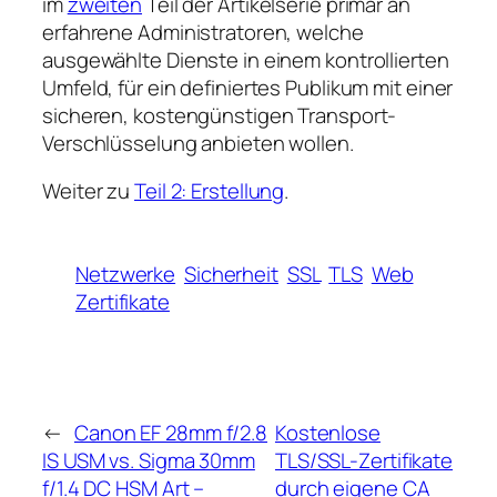
im
zweiten
Teil der Artikelserie primär an
erfahrene Administratoren, welche
ausgewählte Dienste in einem kontrollierten
Umfeld, für ein definiertes Publikum mit einer
sicheren, kostengünstigen Transport-
Verschlüsselung anbieten wollen.
Weiter zu
Teil 2: Erstellung
.
Netzwerke
Sicherheit
SSL
TLS
Web
Zertifikate
←
Canon EF 28mm f/2.8
Kostenlose
IS USM vs. Sigma 30mm
TLS/SSL-Zertifikate
f/1.4 DC HSM Art –
durch eigene CA